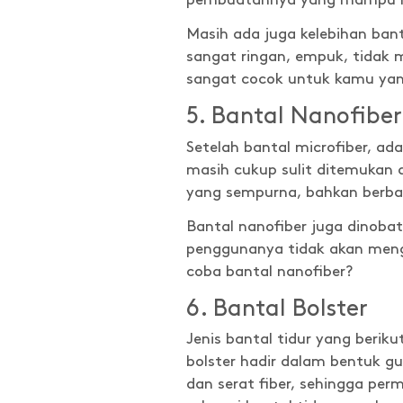
pembuatannya yang mampu mem
Masih ada juga kelebihan bant
sangat ringan, empuk, tidak m
sangat cocok untuk kamu yan
5. Bantal Nanofiber
Setelah bantal microfiber, ad
masih cukup sulit ditemukan 
yang sempurna, bahkan berbab
Bantal nanofiber juga dinobat
penggunanya tidak akan menga
coba bantal nanofiber?
6. Bantal Bolster
Jenis bantal tidur yang beri
bolster hadir dalam bentuk gu
dan serat fiber, sehingga per