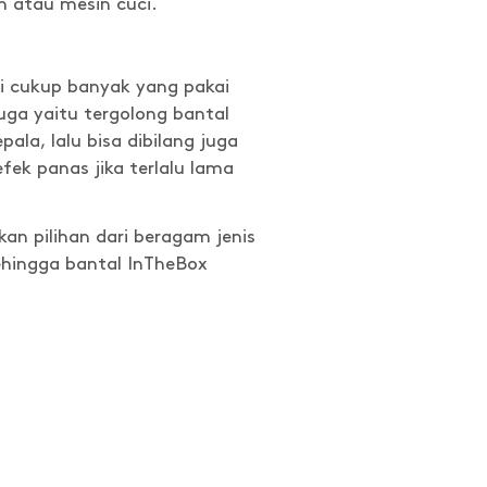
n atau mesin cuci.
iri cukup banyak yang pakai
uga yaitu tergolong bantal
ala, lalu bisa dibilang juga
fek panas jika terlalu lama
n pilihan dari beragam jenis
sehingga bantal InTheBox