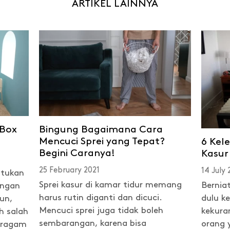
ARTIKEL LAINNYA
 Box
Bingung Bagaimana Cara
Mencuci Sprei yang Tepat?
6 Kel
Begini Caranya!
Kasur
25 February 2021
14 July
ntukan
Sprei kasur di kamar tidur memang
Bernia
engan
harus rutin diganti dan dicuci.
dulu k
un,
Mencuci sprei juga tidak boleh
kekura
h salah
sembarangan, karena bisa
orang y
beragam