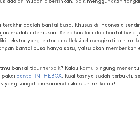
gus adalah mudah dibersihkan, baik menggunakan tanga
ng terakhir adalah bantal busa. Khusus di Indonesia send
gan mudah ditemukan. Kelebihan lain dari bantal busa j
ki tekstur yang lentur dan fleksibel mengikuti bentuk kep
rangan bantal busa hanya satu, yaitu akan memberikan e
tmu bantal tidur terbaik? Kalau kamu bingung menentuka
a pakai
bantal INTHEBOX
. Kualitasnya sudah terbukti, 
us yang sangat direkomendasikan untuk kamu!