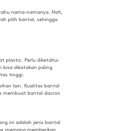
ak tahu nama-namanya.
Nah
,
ah pilih bantal, sehingga
 plastic. Perlu diketahui
on bisa dikatakan paling
as tinggi.
ihan lain. Kualitas bantal
uga membuat bantal dacron
ang ini adalah jenis bantal
latex memang memberikan