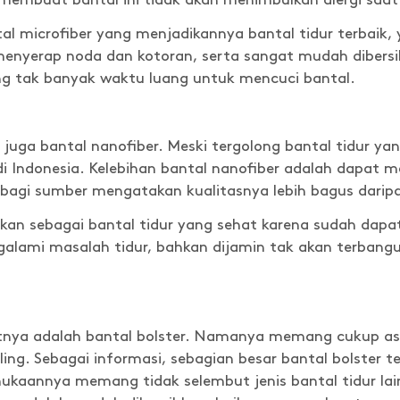
buat bantal ini tidak akan menimbulkan alergi saat
al microfiber yang menjadikannya bantal tidur terbaik,
enyerap noda dan kotoran, serta sangat mudah dibersihk
g tak banyak waktu luang untuk mencuci bantal.
a juga bantal nanofiber. Meski tergolong bantal tidur ya
di Indonesia. Kelebihan bantal nanofiber adalah dapat
agi sumber mengatakan kualitasnya lebih bagus daripa
kan sebagai bantal tidur yang sehat karena sudah dapat
lami masalah tidur, bahkan dijamin tak akan terbangun
kutnya adalah bantal bolster. Namanya memang cukup a
ling. Sebagai informasi, sebagian besar bantal bolster 
mukaannya memang tidak selembut jenis bantal tidur lain