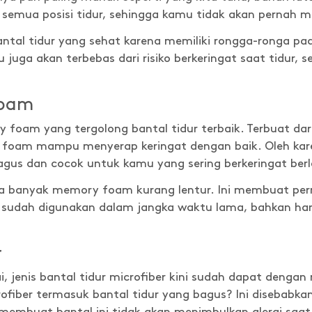
mua posisi tidur, sehingga kamu tidak akan pernah me
bantal tidur yang sehat karena memiliki rongga-ronga p
u juga akan terbebas dari risiko berkeringat saat tidur, 
Foam
 foam yang tergolong bantal tidur terbaik. Terbuat da
foam mampu menyerap keringat dengan baik. Oleh karen
bagus dan cocok untuk kamu yang sering berkeringat berle
a banyak memory foam kurang lentur. Ini membuat perm
a sudah digunakan dalam jangka waktu lama, bahkan ha
r
, jenis bantal tidur microfiber kini sudah dapat denga
ofiber termasuk bantal tidur yang bagus? Ini disebabkan