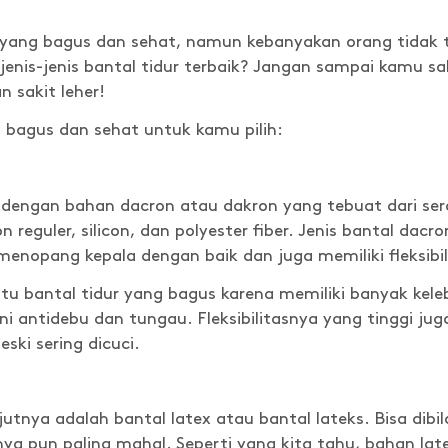
ur yang bagus dan sehat, namun kebanyakan orang tid
nis-jenis bantal tidur terbaik? Jangan sampai kamu sal
 sakit leher!
ng bagus dan sehat untuk kamu pilih:
dengan bahan dacron atau dakron yang tebuat dari serat
 reguler, silicon, dan polyester fiber. Jenis bantal dacr
nopang kepala dengan baik dan juga memiliki fleksibilt
tu bantal tidur yang bagus karena memiliki banyak keleb
ni antidebu dan tungau. Fleksibilitasnya yang tinggi j
ki sering dicuci.
utnya adalah bantal latex atau bantal lateks. Bisa dibil
anya pun paling mahal. Seperti yang kita tahu, bahan 