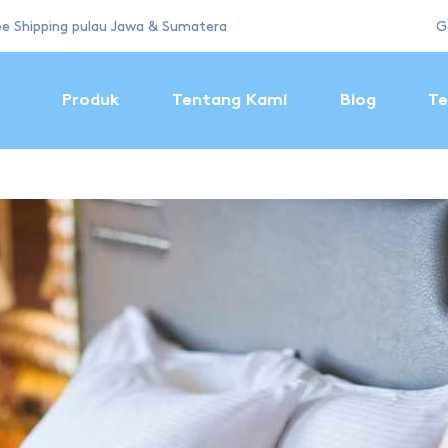
ee Shipping pulau Jawa & Sumatera
G
Produk
Tentang Kami
Blog
Te