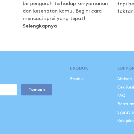
berpengaruh terhadap kenyamanan
tapi b
dan kesehatan kamu. Begini cara
faktany
mencuci sprei yang tepat!
Selengkapnya
PRODUK
SUPPO
Produk
Aktivasi
Cek Res
Tambah
FAQ
Bantua
Syarat 
Kebijaka