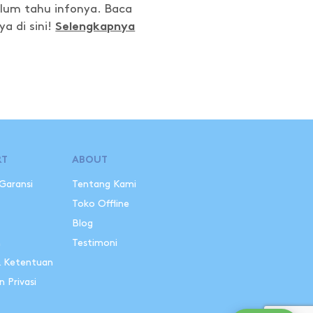
elum tahu infonya. Baca
a di sini!
Selengkapnya
RT
ABOUT
 Garansi
Tentang Kami
i
Toko Offline
Blog
n
Testimoni
& Ketentuan
n Privasi