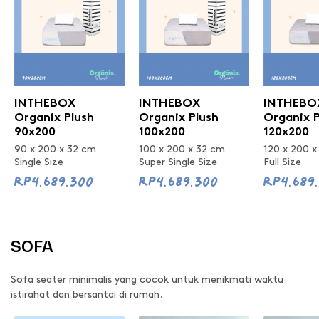
INTHEBOX
INTHEBOX
INTHEBO
Organix Plush
Organix Plush
Organix P
90x200
100x200
120x200
90 x 200 x 32 cm
100 x 200 x 32 cm
120 x 200 x
Single Size
Super Single Size
Full Size
Rp4.689.300
Rp4.689.300
Rp4.689
SOFA
Sofa seater minimalis yang cocok untuk menikmati waktu
istirahat dan bersantai di rumah.