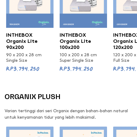
INTHEBOX
INTHEBOX
INTHEBO
Organix Lite
Organix Lite
Organix L
90x200
100x200
120x200
90 x 200 x 28 cm
100 x 200 x 28 cm
120 x 200 
Single Size
Super Single Size
Full Size
Rp3.794.250
Rp3.794.250
Rp3.794
ORGANIX PLUSH
Varian tertinggi dari seri Organix dengan bahan-bahan natural
untuk kenyamanan tidur yang lebih maksimal.