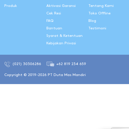
Produk
Aktivasi Garansi
Tentang Kami
Cek Resi
Toko Offline
FAQ
Blog
Bantuan
Testimoni
Syarat & Ketentuan
Kebijakan Privasi
(021) 30306286
+62 819 234 659
Copyright © 2019-2026 PT Duta Mas Mandiri