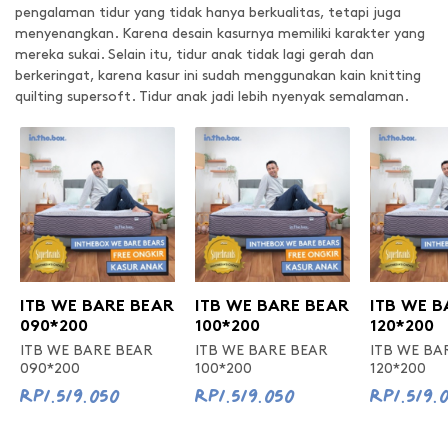
pengalaman tidur yang tidak hanya berkualitas, tetapi juga
menyenangkan. Karena desain kasurnya memiliki karakter yang
mereka sukai. Selain itu, tidur anak tidak lagi gerah dan
berkeringat, karena kasur ini sudah menggunakan kain knitting
quilting supersoft. Tidur anak jadi lebih nyenyak semalaman.
ITB WE BARE BEAR
ITB WE BARE BEAR
ITB WE B
090*200
100*200
120*200
ITB WE BARE BEAR
ITB WE BARE BEAR
ITB WE BA
090*200
100*200
120*200
Rp1.519.050
Rp1.519.050
Rp1.519.