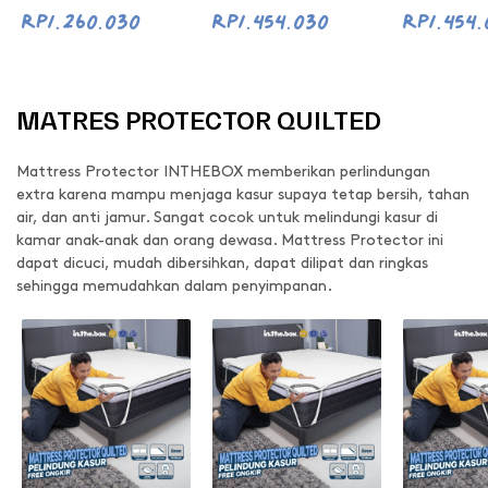
Rp1.260.030
Rp1.454.030
Rp1.454.
MATRES PROTECTOR QUILTED
Mattress Protector INTHEBOX memberikan perlindungan
extra karena mampu menjaga kasur supaya tetap bersih, tahan
air, dan anti jamur. Sangat cocok untuk melindungi kasur di
kamar anak-anak dan orang dewasa. Mattress Protector ini
dapat dicuci, mudah dibersihkan, dapat dilipat dan ringkas
sehingga memudahkan dalam penyimpanan.