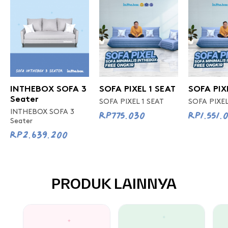
INTHEBOX SOFA 3
SOFA PIXEL 1 SEAT
SOFA PIX
Seater
SOFA PIXEL 1 SEAT
SOFA PIXEL
Rp775.030
Rp1.551.
INTHEBOX SOFA 3
Seater
Rp2.639.200
PRODUK LAINNYA