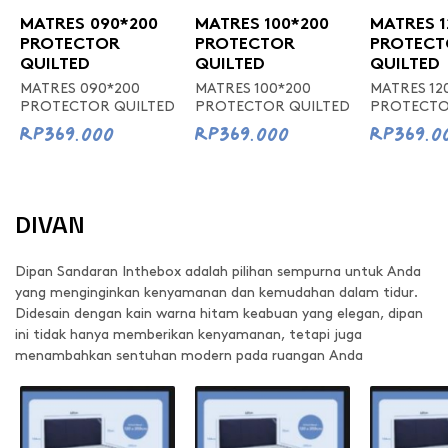
MATRES 090*200
MATRES 100*200
MATRES 1
PROTECTOR
PROTECTOR
PROTECT
QUILTED
QUILTED
QUILTED
MATRES 090*200
MATRES 100*200
MATRES 12
PROTECTOR QUILTED
PROTECTOR QUILTED
PROTECTO
Rp369.000
Rp369.000
Rp369.0
DIVAN
Dipan Sandaran Inthebox adalah pilihan sempurna untuk Anda
yang menginginkan kenyamanan dan kemudahan dalam tidur.
Didesain dengan kain warna hitam keabuan yang elegan, dipan
ini tidak hanya memberikan kenyamanan, tetapi juga
menambahkan sentuhan modern pada ruangan Anda