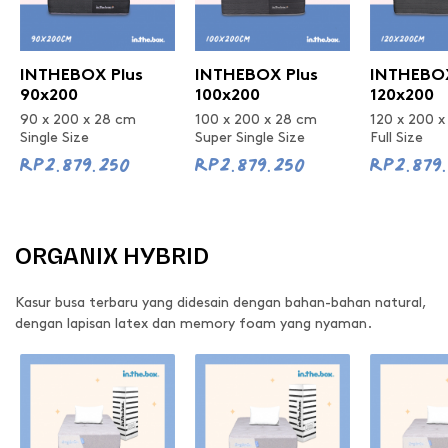
INTHEBOX Plus
INTHEBOX Plus
INTHEBOX
90x200
100x200
120x200
90 x 200 x 28 cm
100 x 200 x 28 cm
120 x 200 
Single Size
Super Single Size
Full Size
Rp2.879.250
Rp2.879.250
Rp2.879
ORGANIX HYBRID
Kasur busa terbaru yang didesain dengan bahan-bahan natural,
dengan lapisan latex dan memory foam yang nyaman.