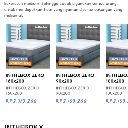
kekerasan medium. Sehingga cocok digunakan semua orang,
untuk mendapatkan tidur yang nyaman disertai dukungan yang
maksimal.
INTHEBOX ZERO
INTHEBOX ZERO
INTHEBO
160x200
90x200
100x200
INTHEBOX ZERO
INTHEBOX ZERO
INTHEBOX
160x200
90x200
100x200
Rp2.719.200
Rp2.159.200
Rp2.159
INTHEBOX X