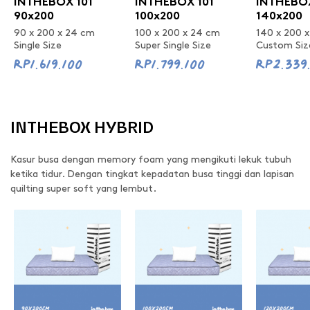
INTHEBOX 101
INTHEBOX 101
INTHEBOX
90x200
100x200
140x200
90 x 200 x 24 cm
100 x 200 x 24 cm
140 x 200 
Single Size
Super Single Size
Custom Siz
Rp1.619.100
Rp1.799.100
Rp2.339
INTHEBOX HYBRID
Kasur busa dengan memory foam yang mengikuti lekuk tubuh
ketika tidur. Dengan tingkat kepadatan busa tinggi dan lapisan
quilting super soft yang lembut.