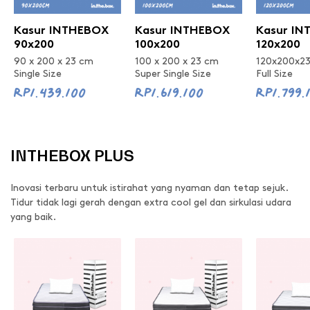
Kasur INTHEBOX
Kasur INTHEBOX
Kasur I
90x200
100x200
120x200
90 x 200 x 23 cm
100 x 200 x 23 cm
120x200x2
Single Size
Super Single Size
Full Size
Rp1.439.100
Rp1.619.100
Rp1.799.
INTHEBOX PLUS
Inovasi terbaru untuk istirahat yang nyaman dan tetap sejuk.
Tidur tidak lagi gerah dengan extra cool gel dan sirkulasi udara
yang baik.