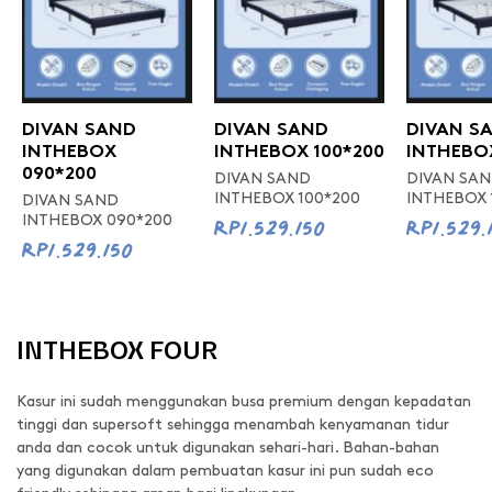
DIVAN SAND
DIVAN SAND
DIVAN S
INTHEBOX
INTHEBOX 100*200
INTHEBOX
090*200
DIVAN SAND
DIVAN SA
INTHEBOX 100*200
INTHEBOX 
DIVAN SAND
Rp1.529.150
Rp1.529.
INTHEBOX 090*200
Rp1.529.150
INTHEBOX FOUR
Kasur ini sudah menggunakan busa premium dengan kepadatan
tinggi dan supersoft sehingga menambah kenyamanan tidur
anda dan cocok untuk digunakan sehari-hari. Bahan-bahan
yang digunakan dalam pembuatan kasur ini pun sudah eco