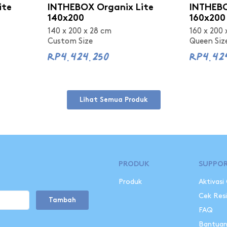
ite
INTHEBOX Organix Lite
INTHEBO
140x200
160x200
140 x 200 x 28 cm
160 x 200 
Custom Size
Queen Siz
Rp4.424.250
Rp4.42
Lihat Semua Produk
PRODUK
SUPPO
Produk
Aktivasi
Cek Res
Tambah
FAQ
Bantua