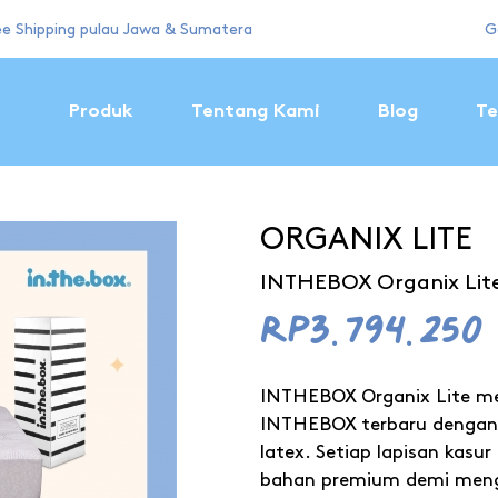
ee Shipping pulau Jawa & Sumatera
G
Produk
Tentang Kami
Blog
Te
ORGANIX LITE
INTHEBOX Organix Lite
Rp3.794.250
INTHEBOX Organix Lite mer
INTHEBOX terbaru dengan 
latex. Setiap lapisan kasu
bahan premium demi meng