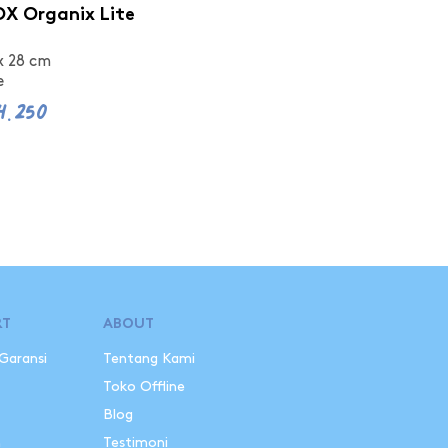
X Organix Lite
x 28 cm
e
4.250
RT
ABOUT
 Garansi
Tentang Kami
i
Toko Offline
Blog
n
Testimoni