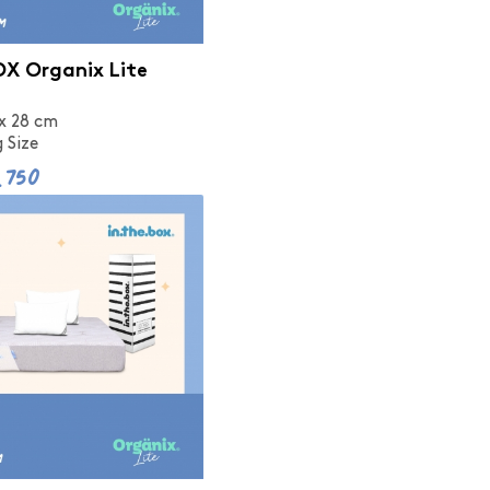
X Organix Lite
 x 28 cm
 Size
.750