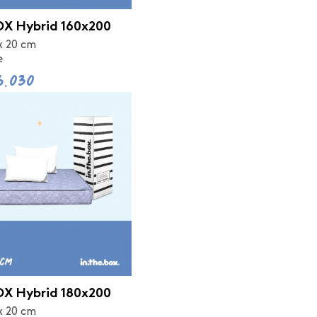
X Hybrid 160x200
x 20 cm
e
6.030
X Hybrid 180x200
x 20 cm