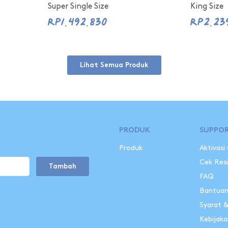
Super Single Size
King Size
Rp1.492.830
Rp2.23
Lihat Semua Produk
PRODUK
SUPPO
Produk
Aktivasi
Cek Res
Tambah
FAQ
Bantua
Syarat 
Kebijaka