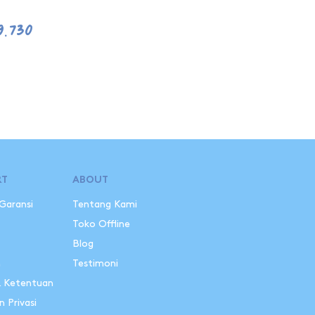
9.730
RT
ABOUT
 Garansi
Tentang Kami
i
Toko Offline
Blog
n
Testimoni
& Ketentuan
n Privasi