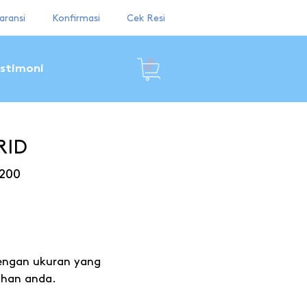
aransi
Konfirmasi
Cek Resi
stimoni
RID
200
engan ukuran yang
uhan anda.