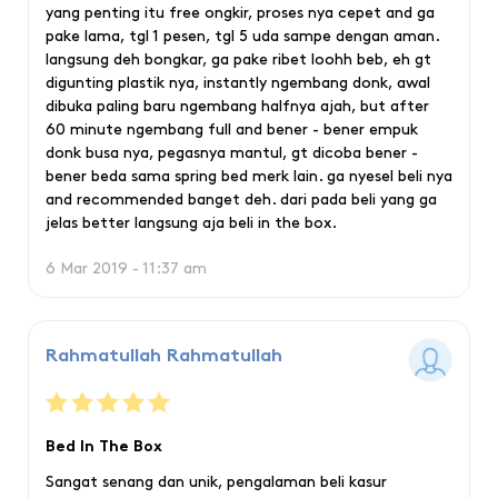
yang penting itu free ongkir, proses nya cepet and ga
pake lama, tgl 1 pesen, tgl 5 uda sampe dengan aman.
langsung deh bongkar, ga pake ribet loohh beb, eh gt
digunting plastik nya, instantly ngembang donk, awal
dibuka paling baru ngembang halfnya ajah, but after
60 minute ngembang full and bener - bener empuk
donk busa nya, pegasnya mantul, gt dicoba bener -
bener beda sama spring bed merk lain. ga nyesel beli nya
and recommended banget deh. dari pada beli yang ga
jelas better langsung aja beli in the box.
6 Mar 2019 - 11:37 am
Rahmatullah Rahmatullah
Bed In The Box
Sangat senang dan unik, pengalaman beli kasur