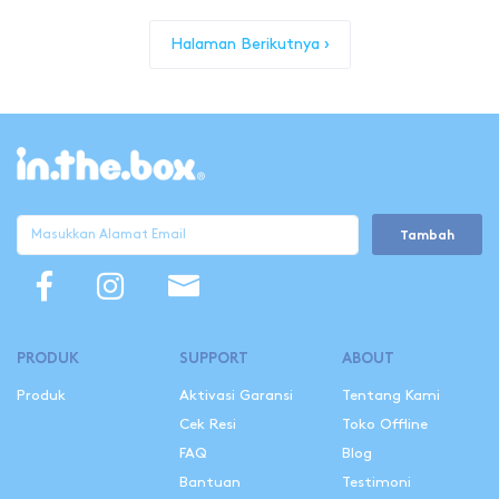
Halaman Berikutnya ›
Tambah
PRODUK
SUPPORT
ABOUT
Produk
Aktivasi Garansi
Tentang Kami
Cek Resi
Toko Offline
FAQ
Blog
Bantuan
Testimoni