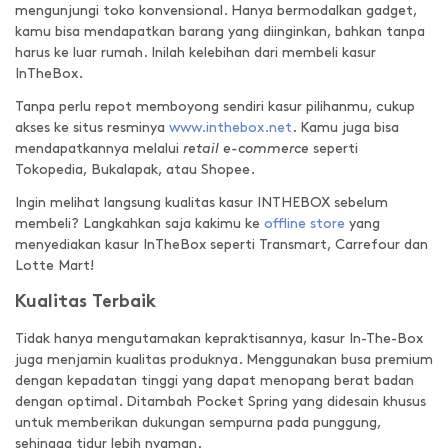
mengunjungi toko konvensional. Hanya bermodalkan gadget,
kamu bisa mendapatkan barang yang diinginkan, bahkan tanpa
harus ke luar rumah. Inilah kelebihan dari membeli kasur
InTheBox.
Tanpa perlu repot memboyong sendiri kasur pilihanmu, cukup
akses ke situs resminya
www.inthebox.net
. Kamu juga bisa
mendapatkannya melalui
retail e-commerce
seperti
Tokopedia, Bukalapak, atau Shopee.
Ingin melihat langsung kualitas kasur INTHEBOX sebelum
membeli? Langkahkan saja kakimu ke
offline store
yang
menyediakan kasur InTheBox seperti Transmart, Carrefour dan
Lotte Mart!
Kualitas Terbaik
Tidak hanya mengutamakan kepraktisannya, kasur In-The-Box
juga menjamin kualitas produknya. Menggunakan busa premium
dengan kepadatan tinggi yang dapat menopang berat badan
dengan optimal. Ditambah Pocket Spring yang didesain khusus
untuk memberikan dukungan sempurna pada punggung,
sehingga tidur lebih nyaman.