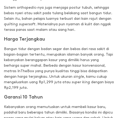
Sistem
orthopedic
-nya juga menjaga postur tubuh, sehingga
bebas nyeri atau sakit pada tulang belakang saat bangun tidur.
Selain itu, bahan pelapis luarnya terbuat dari kain rajut dengan
quilting supersoft
. Materialnya pun nyaman di kulit dan nggak
terasa panas saat malam atau siang hari.
Harga Terjangkau
Bangun tidur dengan badan segar dan bebas dari rasa sakit di
bagian-bagian tertentu, merupakan idaman banyak orang. Tapi
kebanyakan beranggapan kasur yang dimiliki harus yang
berharga super mahal. Berbeda dengan kasur konvensional,
matras InTheBox yang punya kualitas tinggi bisa didapatkan
dengan harga terjangkau. Untuk ukuran
single
, kamu cukup
mengeluarkan uang Rp1,299 juta atau
super king
dengan biaya
Rp2,199 juta.
Garansi 10 Tahun
Kebanyakan orang memutuskan untuk membeli kasur baru,
padahal baru beberapa tahun dimiliki. Biasanya kondisi ini dipicu
pegas yang mulai keluar atau kain yang usang dan robek. Untuk