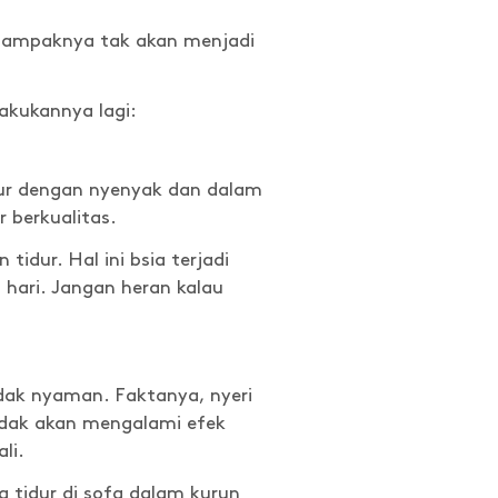
, nampaknya tak akan menjadi
akukannya lagi:
idur dengan nyenyak dan dalam
 berkualitas.
idur. Hal ini bsia terjadi
 hari. Jangan heran kalau
dak nyaman. Faktanya, nyeri
tidak akan mengalami efek
li.
g tidur di sofa dalam kurun