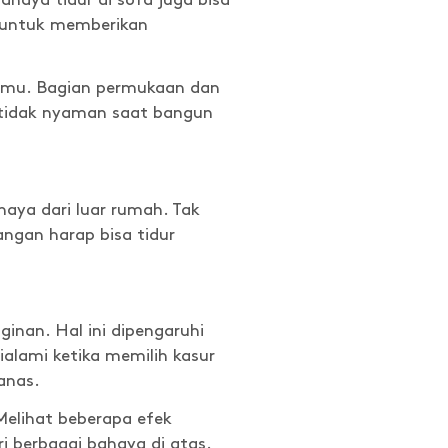
aya tidur di sofa juga bisa
g untuk memberikan
 kamu. Bagian permukaan dan
a tidak nyaman saat bangun
ya dari luar rumah. Tak
angan harap bisa tidur
inan. Hal ini dipengaruhi
ialami ketika memilih kasur
anas.
 Melihat beberapa efek
i berbagai bahaya di atas.