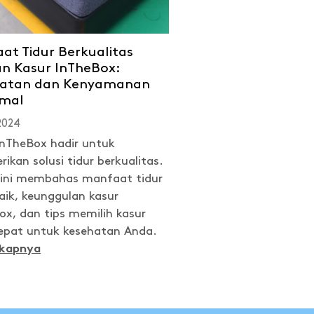
at Tidur Berkualitas
n Kasur InTheBox:
hatan dan Kenyamanan
imal
 2024
InTheBox hadir untuk
ikan solusi tidur berkualitas.
l ini membahas manfaat tidur
aik, keunggulan kasur
ox, dan tips memilih kasur
epat untuk kesehatan Anda.
gkapnya