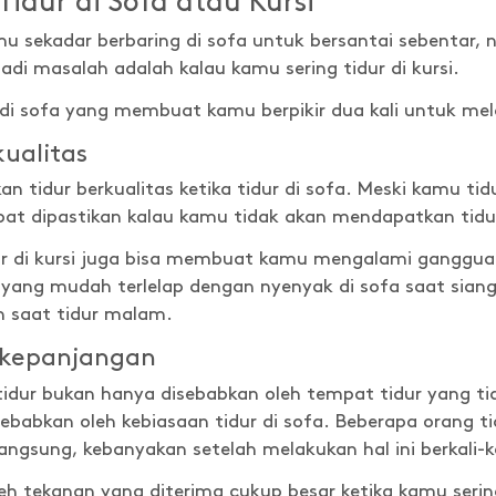
idur di Sofa atau Kursi
mu sekadar berbaring di sofa untuk bersantai sebentar
di masalah adalah kalau kamu sering tidur di kursi.
 di sofa yang membuat kamu berpikir dua kali untuk mel
kualitas
n tidur berkualitas ketika tidur di sofa. Meski kamu t
at dipastikan kalau kamu tidak akan mendapatkan tidur
dur di kursi juga bisa membuat kamu mengalami gangguan t
 yang mudah terlelap dengan nyenyak di sofa saat siang
n saat tidur malam.
rkepanjangan
idur bukan hanya disebabkan oleh tempat tidur yang ti
sebabkan oleh kebiasaan tidur di sofa. Beberapa orang 
langsung, kebanyakan setelah melakukan hal ini berkali-ka
h tekanan yang diterima cukup besar ketika kamu serin