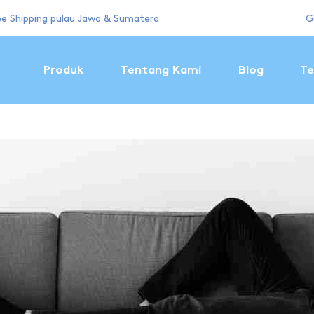
ee Shipping pulau Jawa & Sumatera
G
Produk
Tentang Kami
Blog
Te