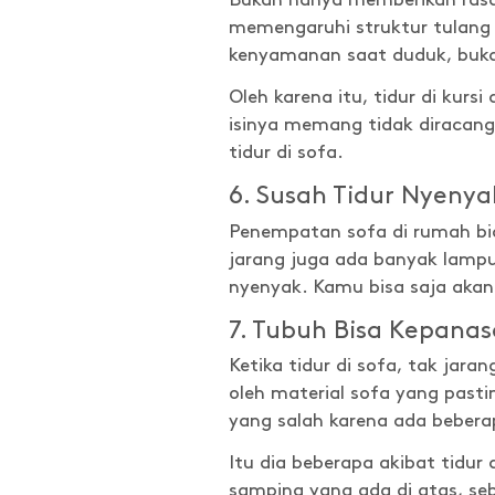
Bukan hanya memberikan rasa 
memengaruhi struktur tulang 
kenyamanan saat duduk, buka
Oleh karena itu, tidur di ku
isinya memang tidak diracang 
tidur di sofa.
6. Susah Tidur Nyenya
Penempatan sofa di rumah bi
jarang juga ada banyak lampur
nyenyak. Kamu bisa saja aka
7. Tubuh Bisa Kepana
Ketika tidur di sofa, tak jar
oleh material sofa yang pasti
yang salah karena ada beber
Itu dia beberapa akibat tidur
samping yang ada di atas, seb