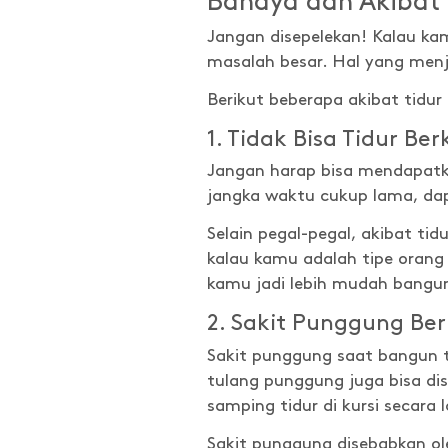
Bahaya dan Akibat T
Jangan disepelekan! Kalau ka
masalah besar. Hal yang menja
Berikut beberapa akibat tidur
1. Tidak Bisa Tidur Ber
Jangan harap bisa mendapatka
jangka waktu cukup lama, dap
Selain pegal-pegal, akibat ti
kalau kamu adalah tipe orang
kamu jadi lebih mudah bangu
2. Sakit Punggung Be
Sakit punggung saat bangun t
tulang punggung juga bisa di
samping tidur di kursi secara 
Sakit punggung disebabkan ole