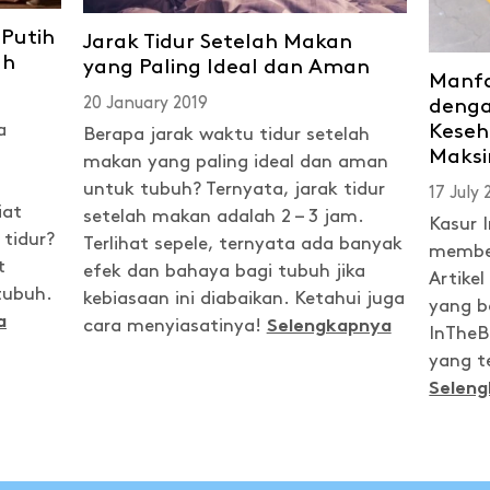
Putih
Jarak Tidur Setelah Makan
uh
yang Paling Ideal dan Aman
Manfa
20 January 2019
denga
a
Kese
Berapa jarak waktu tidur setelah
Maks
makan yang paling ideal dan aman
untuk tubuh? Ternyata, jarak tidur
17 July
iat
setelah makan adalah 2 – 3 jam.
Kasur 
tidur?
Terlihat sepele, ternyata ada banyak
member
t
efek dan bahaya bagi tubuh jika
Artike
tubuh.
kebiasaan ini diabaikan. Ketahui juga
yang b
a
cara menyiasatinya!
Selengkapnya
InTheB
yang t
Selen