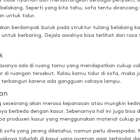
tidak nyaman dan mendatangkan berbagai penyakit, bah
belakang. Seperti yang kita tahu, sofa tentu dirancan
n untuk tidur.
rsi akan berdampak buruk pada struktur tulang belakang
untuk berbaring. Gejala awalnya bisa terlihat dari ras
k
asanya ada di ruang tamu yang mendapatkan cukup caha
 di ruangan tersebut. Kalau kamu tidur di sofa, maka j
n terbangun karena ada gangguan cahaya lampu.
san
ang seseorang akan merasa kepanasan atau mungkin keding
nya berbeda dengan kasur. Sebenarnya hal ini juga bisa d
apa produsen kasur yang menggunakan material cukup p
 di sofa yang jarang diketahui, namun perlu diwaspadai.
aiknya tidurlah di kasur yang nyaman agar terhindar dar