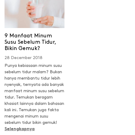
9 Manfaat Minum
Susu Sebelum Tidur,
Bikin Gemuk?
28 December 2018
Punya kebiasaan minum susu
sebelum tidur malam? Bukan
hanya membantu tidur lebih
nyenyak, ternyata ada banyak
manfaat minum susu sebelum
tidur. Temukan beragam
khasiat lainnya dalam bahasan
kali ini. Temukan juga fakta
mengenai minum susu
sebelum tidur bikin gemuk!
Selengkapnya