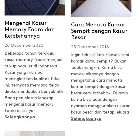
Mengenal Kasur
Cara Menata Kamar
Memory Foam dan
Sempit dengan Kasur
Kelebihannya
Besar
26 December 2020
23 December 2018
Beberapa tahun terakhir,
Ingin tidur di kasur besar, tapi
kasur memory foam menjadi
kamar kamu sempit? Bukan
cukup populer di Indonesia.
tidak mungkin. Kamu bisa
Kasur yang mampu
mewujudkannya dengan
meningkatkan kualitas tidur
mengetahui cara menata
ini, ternyata memang telah
kamar sempit dengan kasur
direkomendasikan banyak ahli.
besar versi inthebox. Dijamin
Baca penjelasan lengkap
kamu bisa tidur dengan
mengenai kasur memory
nyaman menggunakan ukuran
foam di sini ya!
kasur besar dan tetap leluasa.
Selengkapnya
Selengkapnya