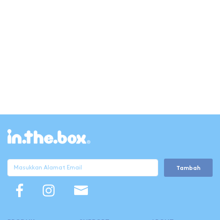
Tambah