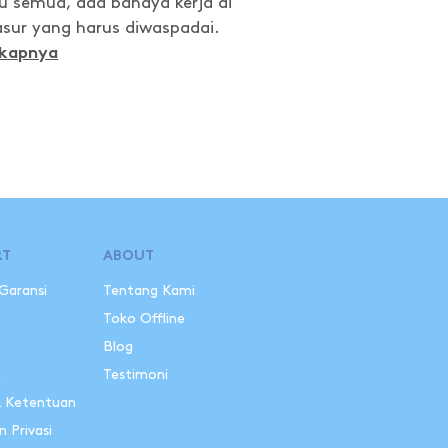
itu semua, ada bahaya kerja di
asur yang harus diwaspadai.
gkapnya
RT
ABOUT
 Garansi
Tentang Kami
i
Toko Offline
Blog
n
Testimoni
& Ketentuan
n Privasi