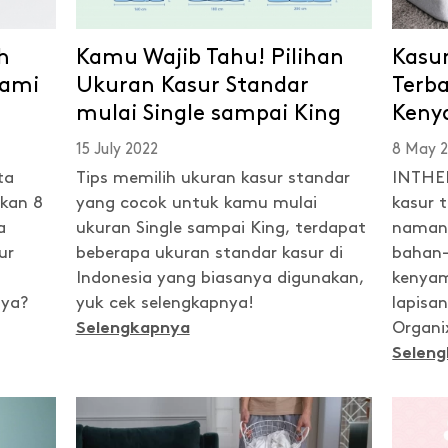
h
Kamu Wajib Tahu! Pilihan
Kasu
lami
Ukuran Kasur Standar
Terb
mulai Single sampai King
Keny
15 July 2022
8 May 2
ta
Tips memilih ukuran kasur standar
INTHEB
akan 8
yang cocok untuk kamu mulai
kasur t
a
ukuran Single sampai King, terdapat
namanya
ur
beberapa ukuran standar kasur di
bahan-
Indonesia yang biasanya digunakan,
kenyam
nya?
yuk cek selengkapnya!
lapisa
Organix
Selengkapnya
Selen