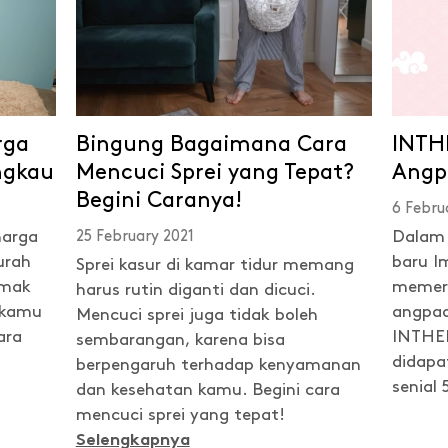
rga
Bingung Bagaimana Cara
INTH
ngkau
Mencuci Sprei yang Tepat?
Angpa
Begini Caranya!
6 Febru
harga
25 February 2021
Dalam
urah
baru I
Sprei kasur di kamar tidur memang
imak
memeri
harus rutin diganti dan dicuci.
r kamu
angpao
Mencuci sprei juga tidak boleh
ara
INTHEB
sembarangan, karena bisa
didapa
berpengaruh terhadap kenyamanan
senial 
dan kesehatan kamu. Begini cara
mencuci sprei yang tepat!
Selengkapnya