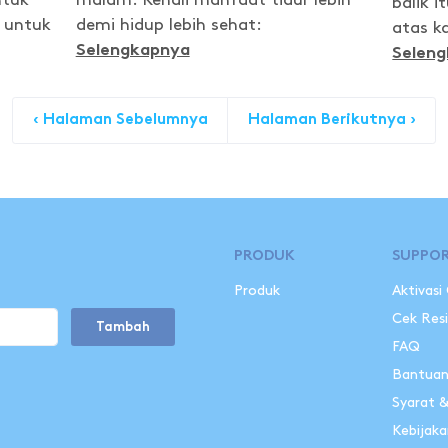
ntuk
malam. Kenali manfaat tidur lebih
balik 
 untuk
demi hidup lebih sehat:
atas k
Selengkapnya
Selen
‹ Halaman Sebelumnya
Halaman Berikutnya ›
PRODUK
SUPPO
Produk
Aktivasi
Cek Res
Tambah
FAQ
Bantua
Syarat 
Kebijaka