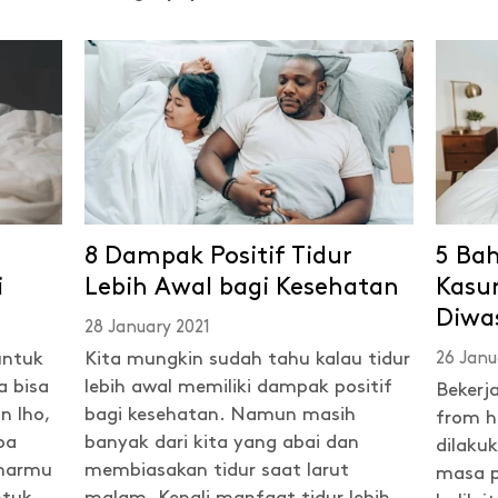
8 Dampak Positif Tidur
5 Bah
i
Lebih Awal bagi Kesehatan
Kasu
Diwa
28 January 2021
untuk
Kita mungkin sudah tahu kalau tidur
26 Janu
a bisa
lebih awal memiliki dampak positif
Bekerj
n lho,
bagi kesehatan. Namun masih
from h
pa
banyak dari kita yang abai dan
dilaku
amarmu
membiasakan tidur saat larut
masa p