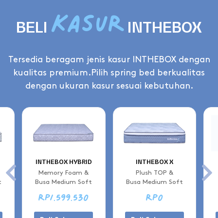
KASUR
BELI
INTHEBOX
Tersedia beragam jenis kasur INTHEBOX dengan
kualitas premium.
Pilih spring bed berkualitas
dengan ukuran kasur sesuai kebutuhan.
INTHEBOX HYBRID
INTHEBOX X
Memory Foam &
Plush TOP &
t
Busa Medium Soft
Busa Medium Soft
Rp1.599.530
Rp0