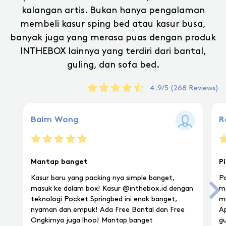
kalangan artis. Bukan hanya pengalaman
membeli kasur sping bed atau kasur busa,
banyak juga yang merasa puas dengan produk
INTHEBOX lainnya yang terdiri dari bantal,
guling, dan sofa bed.
4.9/5 (268 Reviews)
Baim Wong
R
Mantap banget
P
Kasur baru yang packing nya simple banget,
Po
masuk ke dalam box! Kasur @inthebox.id dengan
ma
teknologi Pocket Springbed ini enak banget,
mu
nyaman dan empuk! Ada Free Bantal dan Free
A
Ongkirnya juga lhoo! Mantap banget
gu